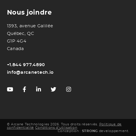
Nous joindre
1393, avenue Galilée
Québec, QC
G1P 4G4
Canada
+1.844 977.4890
info@arcanetech.io
© Arcane Technologies 2026. Tous droits réservés.
Politique de
confidentialité
Conditions d’utilisation
Conception :
STRONG
developpement
.