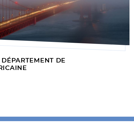
U DÉPARTEMENT DE
RICAINE
info@arcanetech.io
+1.844 977.4890